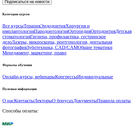
Подписаться на новости
Категории курсов
Все курсы
Терапия
Эндодонтия
Хирургия и
имплантология
Пародонтология
Ортопедия
Ортодонтия
Детская
стоматология
Гигиена, профилактика, сестринское
дело
Лазеры, микроскопы, рентгенология, дентальная
фотография
Зуботехника, CAD/CAM
Общие тематики
Менеджмент, маркетинг, право
Форматы обучения
Онлайн-курсы, вебинары
Конгрессы
Индивидуальные
Полезная информация
О нас
Контакты
Лекторы
О бонусах
Документы
Правила оплаты
Способы оплаты: