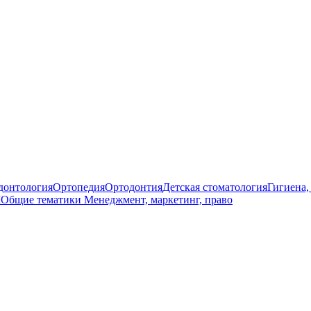
донтология
Ортопедия
Ортодонтия
Детская стоматология
Гигиена,
M
Общие тематики
Менеджмент, маркетинг, право