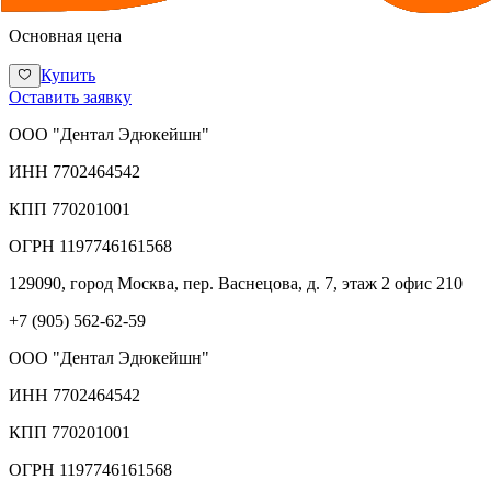
Основная цена
Купить
Оставить заявку
ООО "Дентал Эдюкейшн"
ИНН
7702464542
КПП
770201001
ОГРН
1197746161568
129090, город Москва, пер. Васнецова, д. 7, этаж 2 офис 210
+7 (905) 562-62-59
ООО "Дентал Эдюкейшн"
ИНН
7702464542
КПП
770201001
ОГРН
1197746161568