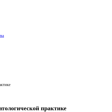
тва
актике
атологической практике