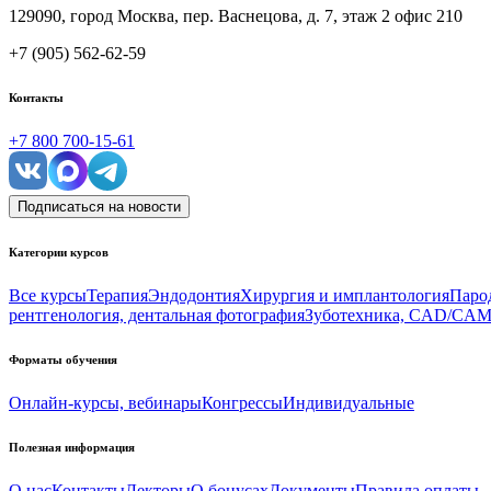
129090, город Москва, пер. Васнецова, д. 7, этаж 2 офис 210
+7 (905) 562-62-59
Контакты
+7 800 700-15-61
Подписаться на новости
Категории курсов
Все курсы
Терапия
Эндодонтия
Хирургия и имплантология
Паро
рентгенология, дентальная фотография
Зуботехника, CAD/CA
Форматы обучения
Онлайн-курсы, вебинары
Конгрессы
Индивидуальные
Полезная информация
О нас
Контакты
Лекторы
О бонусах
Документы
Правила оплаты