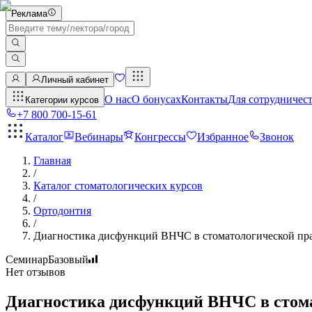
Реклама
Личный кабинет
О нас
О бонусах
Контакты
Для сотрудничес
Категории курсов
+7 800 700-15-61
Каталог
Вебинары
Конгрессы
Избранное
Звонок
Главная
/
Каталог стоматологических курсов
/
Ортодонтия
/
Диагностика дисфункций ВНЧС в стоматологической пр
Семинар
Базовый
Нет отзывов
Диагностика дисфункций ВНЧС в стом