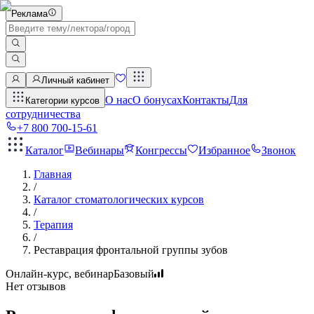
Реклама
Личный кабинет
О нас
О бонусах
Контакты
Для
Категории курсов
сотрудничества
+7 800 700-15-61
Каталог
Вебинары
Конгрессы
Избранное
Звонок
Главная
/
Каталог стоматологических курсов
/
Терапия
/
Реставрация фронтальной группы зубов
Онлайн-курс, вебинар
Базовый
Нет отзывов