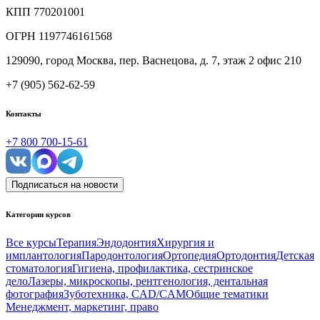
КПП
770201001
ОГРН
1197746161568
129090, город Москва, пер. Васнецова, д. 7, этаж 2 офис 210
+7 (905) 562-62-59
Контакты
+7 800 700-15-61
Подписаться на новости
Категории курсов
Все курсы
Терапия
Эндодонтия
Хирургия и
имплантология
Пародонтология
Ортопедия
Ортодонтия
Детская
стоматология
Гигиена, профилактика, сестринское
дело
Лазеры, микроскопы, рентгенология, дентальная
фотография
Зуботехника, CAD/CAM
Общие тематики
Менеджмент, маркетинг, право